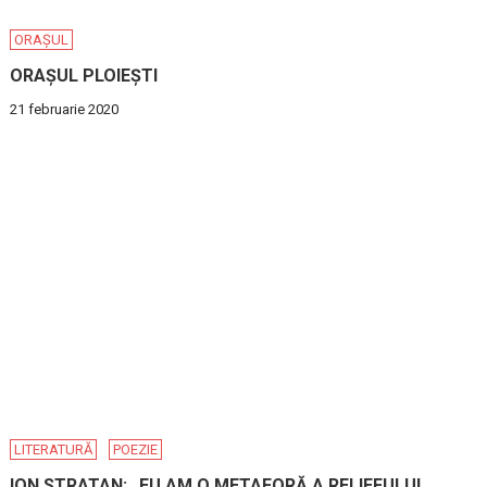
ORAȘUL
ORAȘUL PLOIEȘTI
21 februarie 2020
LITERATURĂ
POEZIE
ION STRATAN: „EU AM O METAFORĂ A RELIEFULUI