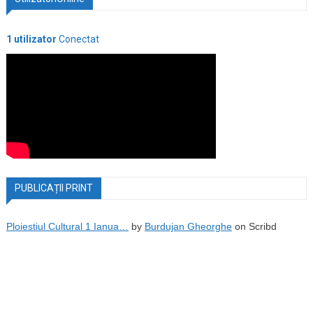
1 utilizator
Conectat
PUBLICAȚII PRINT
Ploiestiul Cultural 1 Ianua…
by
Burdujan Gheorghe
on Scribd