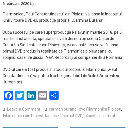
by
6 februarie 2020
.
Filarmonica „Paul Constantinescu” din Ploiești va lansa la începutul
lunii viitoare DVD-ul, producție proprie, „Carmina Burana”.
După succesul pe care superproducția l-a avut în martie 2018, pe 6
martie anul acesta, spectacolul va fi din nou pe scena Casei de
Cultură a Sindicatelor din Ploiești și, cu această ocazie va fi lansat
primul DVD produs în totalitate de Filarmonica ploieșteană, cu
sprijinul casei de discuri A&A Records și al companiei BES România.
DVD-ul care a fost produs în studioul propriu al Filarmonicii „Paul
Constantinescu” va putea fi achiziţionat din Librăriile Cărturești și
Humanitas.
Facebook
Twitter
LinkedIn
Email
Partajează
on
Leave a Comment
carmen burana
,
dvd Filarmonica Ploiesti
,
Filarmonica
Filarmonica din Ploiești lansează primul DVD
,
ploieștiul cultural
din
Ploiești