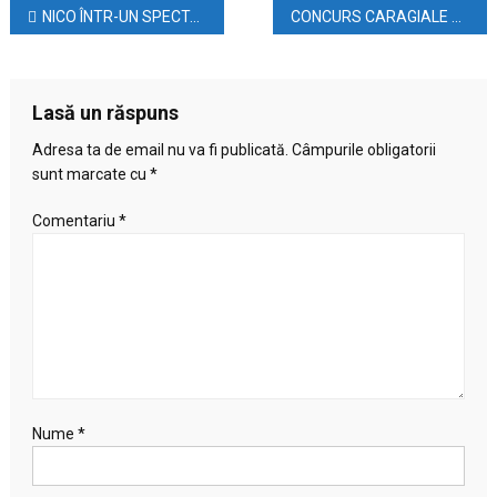
Navigare
NICO ÎNTR-UN SPECTACOL EXTRAORDINAR!
CONCURS CARAGIALE Concursul interjudeţean de interpretare artistică a personajelor caragialiene „Caragiale, contemporanul nostru”
lansează
primul
în
DVD
producție
articole
Lasă un răspuns
proprie
Adresa ta de email nu va fi publicată.
Câmpurile obligatorii
sunt marcate cu
*
Comentariu
*
Nume
*