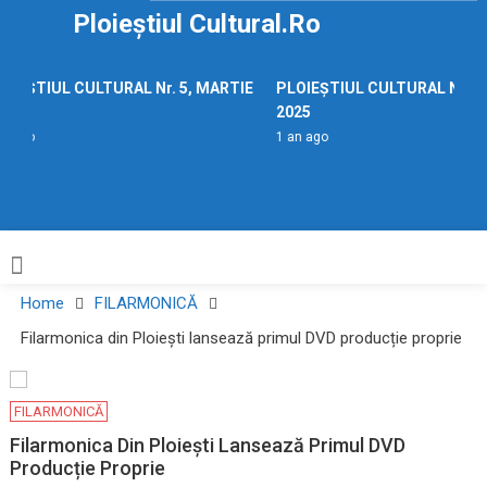
Skip
Ploieștiul Cultural.ro
to
content
OIEȘTIUL CULTURAL Nr. 5, MARTIE
PLOIEȘTIUL CULTURAL Nr. 5,
25
2025
n ago
1 an ago
Home
FILARMONICĂ
Filarmonica din Ploiești lansează primul DVD producție proprie
FILARMONICĂ
Filarmonica Din Ploiești Lansează Primul DVD
Producție Proprie