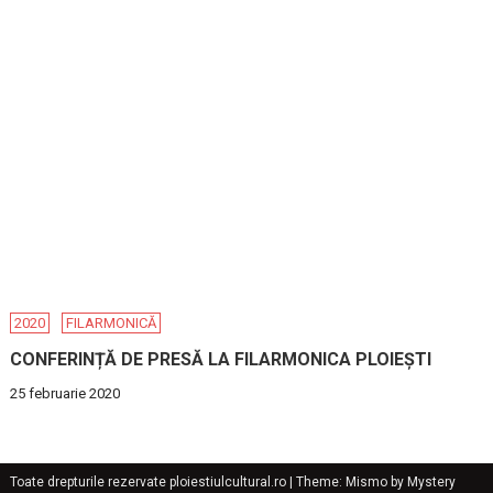
2020
FILARMONICĂ
CONFERINȚĂ DE PRESĂ LA FILARMONICA PLOIEȘTI
25 februarie 2020
Toate drepturile rezervate ploiestiulcultural.ro
|
Theme: Mismo by
Mystery