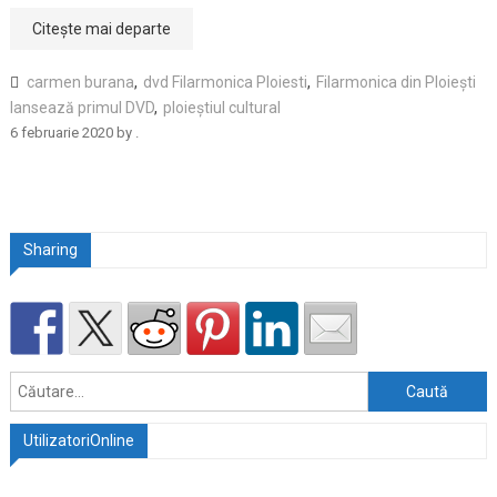
Citește mai departe
carmen burana
,
dvd Filarmonica Ploiesti
,
Filarmonica din Ploiești
lansează primul DVD
,
ploieștiul cultural
6 februarie 2020
by
.
Sharing
Caută
după:
UtilizatoriOnline