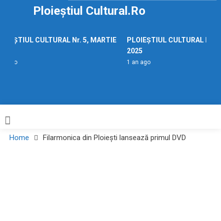
Skip
Ploieștiul Cultural.ro
to
content
OIEȘTIUL CULTURAL Nr. 5, MARTIE
PLOIEȘTIUL CULTURAL Nr. 5
25
2025
an ago
1 an ago
Home
Filarmonica din Ploiești lansează primul DVD