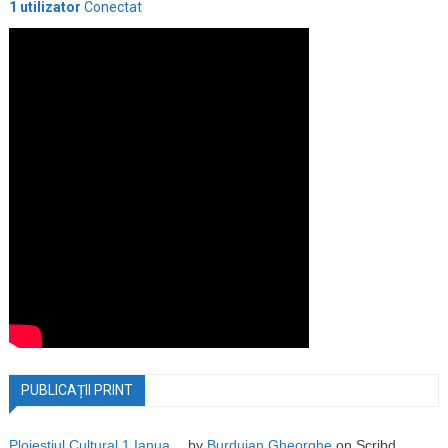
1 utilizator
Conectat
PUBLICAȚII PRINT
Ploiestiul Cultural 1 Ianua…
by
Burdujan Gheorghe
on Scribd