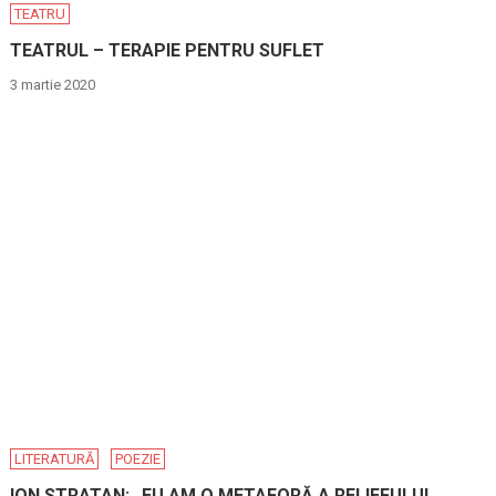
TEATRU
TEATRUL – TERAPIE PENTRU SUFLET
3 martie 2020
LITERATURĂ
POEZIE
ION STRATAN: „EU AM O METAFORĂ A RELIEFULUI