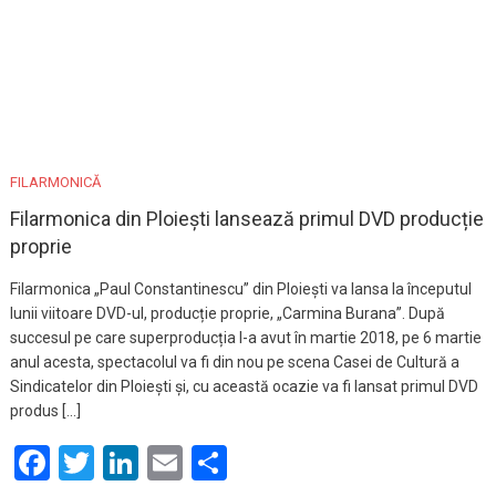
FILARMONICĂ
Filarmonica din Ploiești lansează primul DVD producție
proprie
Filarmonica „Paul Constantinescu” din Ploiești va lansa la începutul
lunii viitoare DVD-ul, producție proprie, „Carmina Burana”. După
succesul pe care superproducția l-a avut în martie 2018, pe 6 martie
anul acesta, spectacolul va fi din nou pe scena Casei de Cultură a
Sindicatelor din Ploiești și, cu această ocazie va fi lansat primul DVD
produs […]
Facebook
Twitter
LinkedIn
Email
Partajează