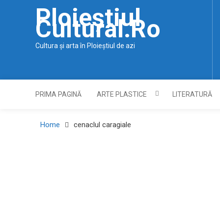
Skip
Ploieștiul
to
Cultural.ro
content
Cultura și arta în Ploieștiul de azi
PRIMA PAGINĂ
ARTE PLASTICE
LITERATURĂ
Home
cenaclul caragiale