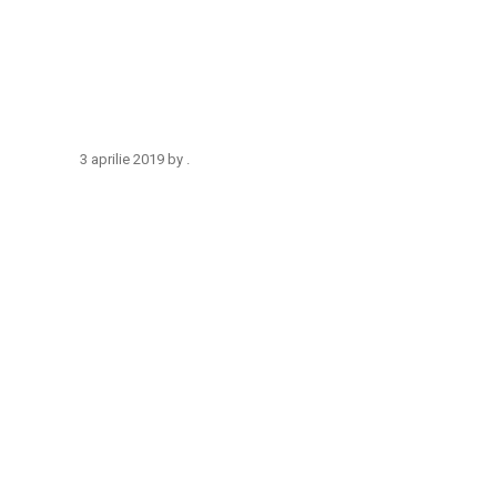
3 aprilie 2019
by
.