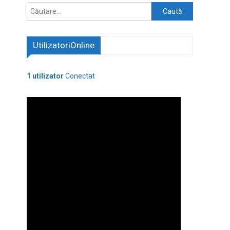
Caută
după:
UtilizatoriOnline
1 utilizator
Conectat