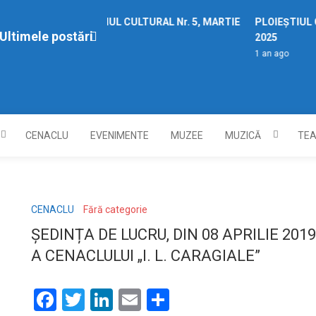
PLOIEȘTIUL CULTURAL Nr. 5, MARTIE
PLOIEȘTIUL C
Ultimele postări
2025
2025
1 an ago
1 an ago
CENACLU
EVENIMENTE
MUZEE
MUZICĂ
TE
CENACLU
Fără categorie
ȘEDINȚA DE LUCRU, DIN 08 APRILIE 2019
A CENACLULUI „I. L. CARAGIALE”
Facebook
Twitter
LinkedIn
Email
Partajează