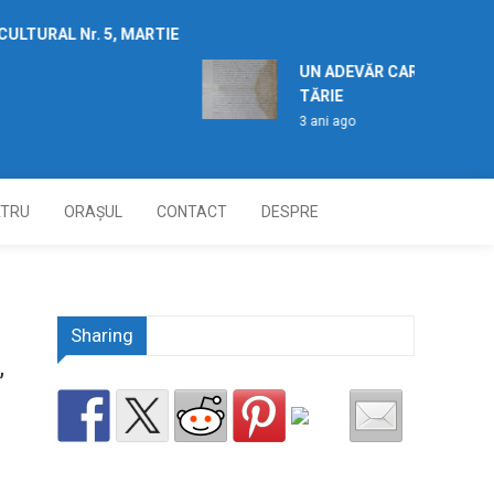
ULTURAL Nr. 5, MARTIE
UN ADEVĂR CARE TREBUIE 
TĂRIE
3 ani ago
ATRU
ORAȘUL
CONTACT
DESPRE
Sharing
,