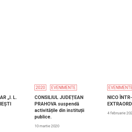
2020
EVENIMENTE
EVENIMENT
R „I. L.
CONSILIUL JUDEȚEAN
NICO ÎNTR
IEȘTI
PRAHOVA suspendă
EXTRAORD
activitățile din instituții
4 februarie 20
publice.
10 martie 2020