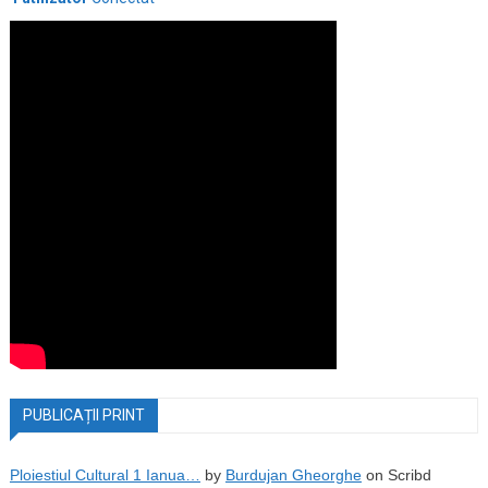
PUBLICAȚII PRINT
Ploiestiul Cultural 1 Ianua…
by
Burdujan Gheorghe
on Scribd