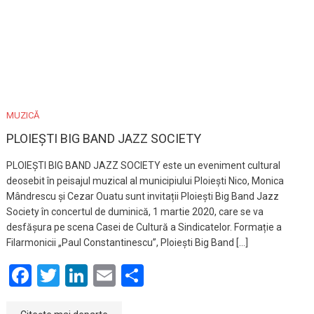
MUZICĂ
PLOIEȘTI BIG BAND JAZZ SOCIETY
PLOIEȘTI BIG BAND JAZZ SOCIETY este un eveniment cultural
deosebit în peisajul muzical al municipiului Ploiești Nico, Monica
Mândrescu și Cezar Ouatu sunt invitații Ploiești Big Band Jazz
Society în concertul de duminică, 1 martie 2020, care se va
desfășura pe scena Casei de Cultură a Sindicatelor. Formație a
Filarmonicii „Paul Constantinescu”, Ploiești Big Band […]
Facebook
Twitter
LinkedIn
Email
Partajează