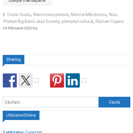
Citește mai departe
Cezar Ouatu
,
filarmonica ploiesti
,
Monica Mândrescu
,
Nico
,
Ploiești Big Band Jazz Society
,
ploieștiul cultural
,
Răzvan Cojanu
24 februarie 2020
by
.
Sharing
Caută
după:
UtilizatoriOnline
1 utilizator
Conectat