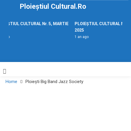
Skip
Ploieștiul Cultural.ro
to
content
OIEȘTIUL CULTURAL Nr. 5, MARTIE
PLOIEȘTIUL CULTURAL Nr. 5
25
2025
an ago
1 an ago
Home
Ploiești Big Band Jazz Society