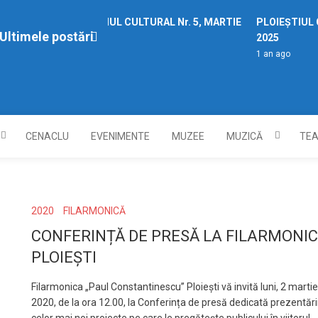
PLOIEȘTIUL CULTURAL Nr. 5, MARTIE
PLOIEȘTIUL CU
Ultimele postări
2025
2025
1 an ago
1 an ago
CENACLU
EVENIMENTE
MUZEE
MUZICĂ
TE
2020
FILARMONICĂ
CONFERINȚĂ DE PRESĂ LA FILARMONI
PLOIEȘTI
Filarmonica „Paul Constantinescu” Ploiești vă invită luni, 2 martie
2020, de la ora 12.00, la Conferința de presă dedicată prezentări