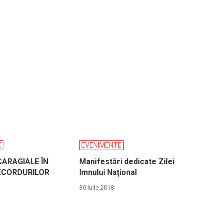
E
EVENIMENTE
CARAGIALE ÎN
Manifestări dedicate Zilei
ECORDURILOR
Imnului Naţional
30 iulie 2018