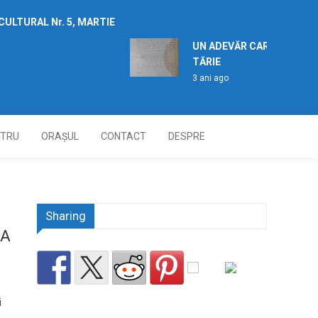
LTURAL Nr. 5, MARTIE
UN ADEVĂR CARE TREBUIE 
TĂRIE
3 ani ago
ATRU
ORAȘUL
CONTACT
DESPRE
Sharing
CA
i