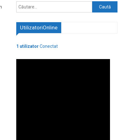
Caută
în
după:
UtilizatoriOnline
1 utilizator
Conectat