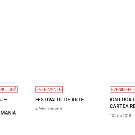
PICTURĂ
EVENIMENTE
EVENIMENT
U –
FESTIVALUL DE ARTE
ION LUCA 
 –
CARTEA R
4 februarie 2020
OMÂNIA
10 iulie 2018