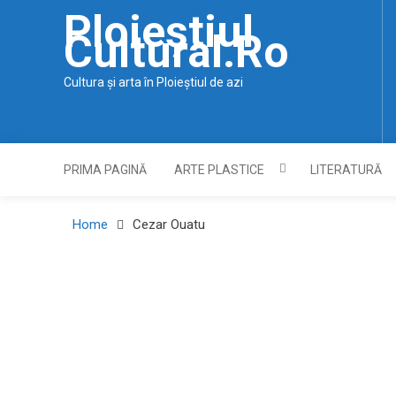
Skip
Ploieștiul
to
Cultural.ro
content
Cultura și arta în Ploieștiul de azi
PRIMA PAGINĂ
ARTE PLASTICE
LITERATURĂ
Home
Cezar Ouatu