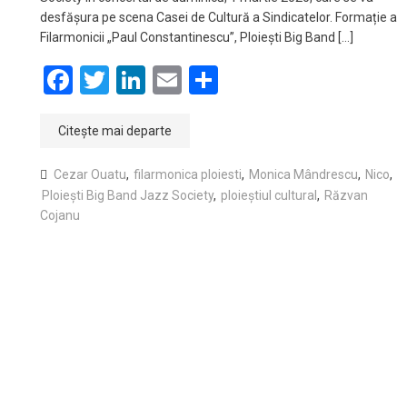
desfășura pe scena Casei de Cultură a Sindicatelor. Formație a
Filarmonicii „Paul Constantinescu”, Ploiești Big Band […]
Facebook
Twitter
LinkedIn
Email
Partajează
Citește mai departe
Cezar Ouatu
,
filarmonica ploiesti
,
Monica Mândrescu
,
Nico
,
Ploiești Big Band Jazz Society
,
ploieștiul cultural
,
Răzvan
Cojanu