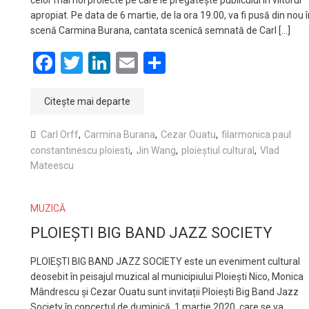
celor mai noi proiecte pe care le pregătește publicului în viitorul
apropiat. Pe data de 6 martie, de la ora 19.00, va fi pusă din nou 
scenă Carmina Burana, cantata scenică semnată de Carl […]
Facebook
Twitter
LinkedIn
Email
Partajează
Citește mai departe
Carl Orff
,
Carmina Burana
,
Cezar Ouatu
,
filarmonica paul
constantinescu ploiesti
,
Jin Wang
,
ploieștiul cultural
,
Vlad
Mateescu
MUZICĂ
PLOIEȘTI BIG BAND JAZZ SOCIETY
PLOIEȘTI BIG BAND JAZZ SOCIETY este un eveniment cultural
deosebit în peisajul muzical al municipiului Ploiești Nico, Monica
Mândrescu și Cezar Ouatu sunt invitații Ploiești Big Band Jazz
Society în concertul de duminică, 1 martie 2020, care se va